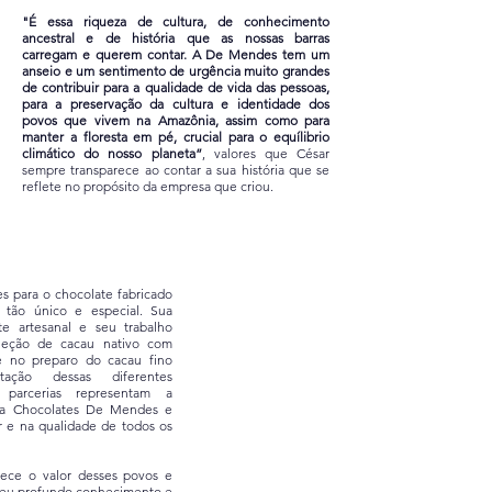
"É essa riqueza de cultura, de conhecimento
ancestral e de história que as nossas barras
carregam e querem contar. A De Mendes tem um
anseio e um sentimento de urgência muito grandes
de contribuir para a qualidade de vida das pessoas,
para a preservação da cultura e identidade dos
povos que vivem na Amazônia, assim como para
manter a floresta em pé, crucial para o equílibrio
climático do nosso planeta”
, valores que César
sempre transparece ao contar a sua história que se
reflete no propósito da empresa que criou.
es para o chocolate fabricado
tão único e especial. Sua
e artesanal e seu trabalho
leção de cacau nativo com
 e no preparo do cacau fino
tação dessas diferentes
 parcerias representam a
 da Chocolates De Mendes e
 e na qualidade de todos os
ce o valor desses povos e
de seu profundo conhecimento e