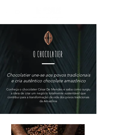
O chocolatier
Chocolatier une-se aos povos tradicionais
e cria autêntico chocolate amazônico
Conheça o chocolatier César De Mendes e saiba como surgiu
a ideia de criar um negócio totalmente sustentável que
contribui para a transformação da vida dos povos tradicionais
da Amazônia