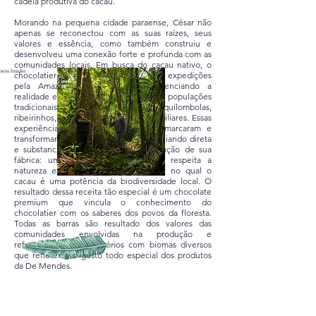
cadeia produtiva do cacau.
Morando na pequena cidade paraense, César não
apenas se reconectou com as suas raízes, seus
valores e essência, como também construiu e
desenvolveu uma conexão forte e profunda com as
comunidades locais. Em busca do cacau nativo, o
ness Insider
chocolatier aventurou-se em diversas expedições
pela Amazônia, conhecendo e vivenciando a
realidade e o modo de vida de diversas populações
tradicionais tais como indígenas, quilombolas,
ribeirinhos, caboclos e agricultores familiares. Essas
experiências, trocas e​ aprendizados marcaram e
transformaram a vida de César, influenciando direta
e substancialmente o modo de produção de sua
fábrica: um modelo sustentável que respeita a
natureza e as comunidades parceiras, no qual o
cacau é uma potência da biodiversidade local. O
resultado dessa receita tão especial é um chocolate
premium que vincula o conhecimento do
chocolatier com os saberes dos povos da floresta.
Todas as barras são resultado dos valores das
comunidades envolvidas na produção e
referenciadas por territórios com biomas diversos
que refletem no gosto todo especial dos produtos
da De Mendes.