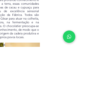
 a terra, essas comunidades
as de cacau e cupuaçu para
u de excelência sensorial
ução da Fábrica. Todos são
 César para atuar na colheita,
bra, na fermentação e na
. O chocolatier preocupa-se
conhecimento, de modo que o
origem da cadeia produtiva e
prios povos locais.
ntagiante, César tem sempre
tar ou algum aprendizado para
humor, sua simpatia, leveza e
enxerga a vida aliados à sua
, ao seu comprometimento e
nam-o essa pessoa tão rara,
a.
 presente e curioso, sua fala
e amigável, seu jeito humilde,
te, César transita por essas
s, culturas e povos de uma
iferenciada. É respeitado e
ezes como parte da família e
 amigo por onde quer que​
onsigo e transmite, além de
doria de vida, docilidade,
reza em suas intenções e