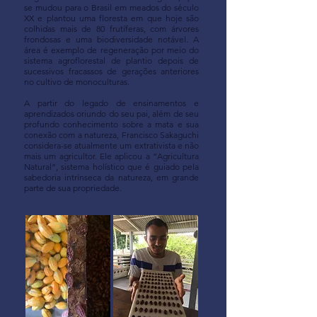
se mudou para o Brasil em meados do século
XX e plantou uma floresta em que hoje são
colhidas mais de 80 frutíferas, com árvores
frondosas e uma biodiversidade notável. A
área é exemplo de regeneração por meio do
sistema agroflorestal de plantio depois de
sucessivos fracassos de gerações anteriores
no cultivo de monoculturas.
A partir do legado de ensinamentos e
aprendizados oriundo do seu pai, além de seu
profundo conhecimento sobre a mata e sua
conexão com a natureza, Francisco Sakaguchi
considera-se atualmente um extrativista e não
mais um agricultor. Ele aplicou a “Agricultura
Natural”, sistema holístico que é guiado pela
sabedoria intrínseca da natureza, em grande
parte de sua propriedade.