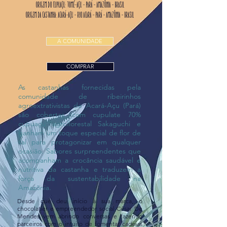
ORIGEM DO CUPUAÇu
: TOMÉ-AÇu - PARÁ – AMAZÔNIA – BRASIL
ORIGEM DA CASTANHA: ACARÁ-AÇu – RIO ACARÁ - PARÁ - AMAZÔNIA – BRASIL
A COMUNIDADE
COMPRAR
As castanhas fornecidas pela
comunidade de ribeirinhos
agroextrativistas de Acará-Açu (Pará)
são cobertas com cupulate 70%
cupuaçu agroflorestal Sakaguchi e
ganham um toque especial de flor de
sal para protagonizar em qualquer
ocasião. Sabores surpreendentes que
acompanham a crocância saudável e
nutritiva da castanha e traduzem a
força da sustentabilidade na
Amazônia.
Desde que deu início à sua marca, o
chocolatier e empreendedor social César De
Mendes vem abrindo conversas e fazendo
parceiros com o intuito de fomentar cadeias