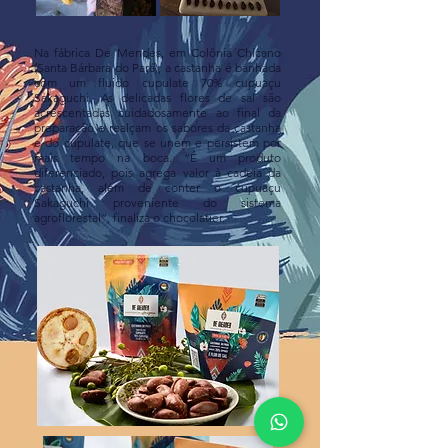
Na fábrica De Mendes, em Colônia Chicano
(Santa Bárbara do Pará), a castanha é banhada
com um fluido cupulate 70% cupuaçu
Sakaguchi. As delicadas flores de sal são
acrescentadas cuidadosamente ao final da
preparação e realçam os sabores da castanha
e do cupulate, que se unem e persistem por
mais tempo na boca. “É um produto
diferenciado, pois agrega valor à cadeia da
castanha, além de conter o cupuaçu
Sakaguchi proveniente do sistema
agroflorestal”, finaliza o chocolatier.