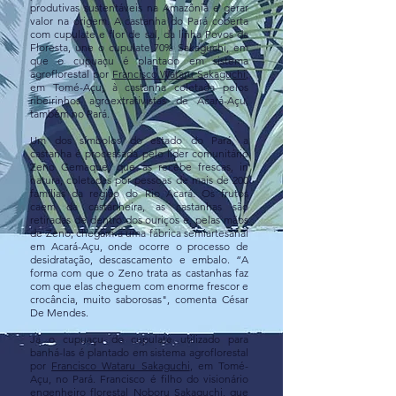
produtivas sustentáveis na Amazônia e gerar
valor na origem. A castanha do Pará coberta
com cupulate e flor de sal, da linha Povos da
Floresta, une o cupulate 70% Sakaguchi, em
que o cupuaçu é plantado em sistema
agroflorestal por
Francisco Wataru Sakaguchi
,
em Tomé-Açu, à castanha coletada pelos
ribeirinhos agroextrativistas de Acará-Açu,
também no Pará.
Um dos símbolos do estado do Pará, a
castanha é processada pelo líder comunitário
Zeno Gemaque, que as recebe frescas, in
natura, coletadas por pessoas de mais de 200
famílias da região do Rio Acará. Os frutos
caem da castanheira, as castanhas são
retiradas de dentro dos ouriços e, pelas mãos
de Zeno, chegam a uma fábrica semiartesanal
em Acará-Açu, onde ocorre o processo de
desidratação, descascamento e embalo. “A
forma com que o Zeno trata as castanhas faz
com que elas cheguem com enorme frescor e
crocância, muito saborosas", comenta César
De Mendes.
Já o cupuaçu do cupulate utilizado para
banhá-las é plantado em sistema agroflorestal
por
Francisco Wataru Sakaguchi
, em Tomé-
Açu, no Pará. Francisco é filho do visionário
engenheiro florestal Noboru Sakaguchi, que