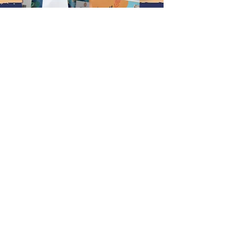
OUTROS INGREDIENTES
Cupulate (cupuaçu, açúcar demerara e manteiga
de cacau), castanha do Pará e flor de sal.